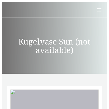
Kugelvase Sun (not
available)