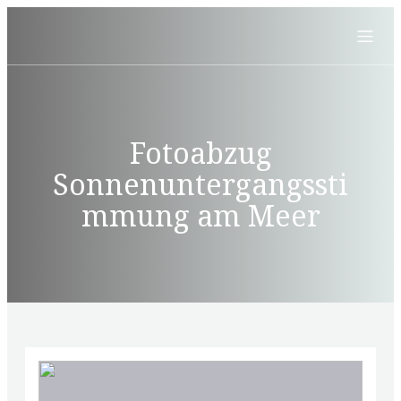
Fotoabzug
Sonnenuntergangssti
mmung am Meer