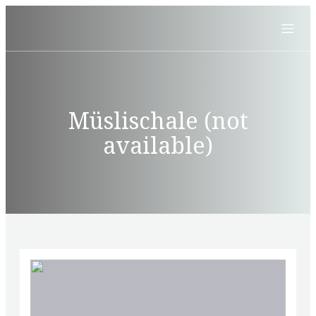
Müslischale (not
available)